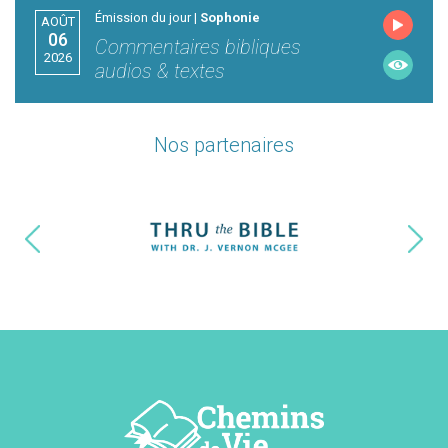
Émission du jour |
Sophonie
AOÛT
06
Commentaires bibliques
2026
audios & textes
Nos partenaires