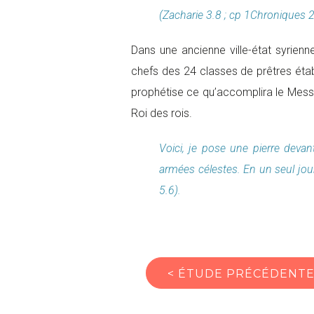
(Zacharie 3.8 ; cp 1Chroniques 24
Dans une ancienne ville-état syrienn
chefs des 24 classes de prêtres établ
prophétise ce qu’accomplira le Messi
Roi des rois.
Voici, je pose une pierre deva
armées célestes. En un seul jour
5.6).
<
ÉTUDE PRÉCÉDENT