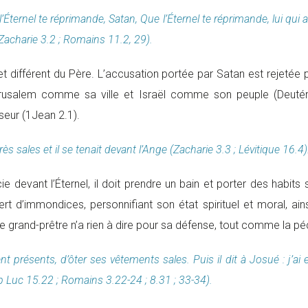
 l’Éternel te réprimande, Satan, Que l’Éternel te réprimande, lui qui a
(Zacharie 3.2 ; Romains 11.2, 29).
u et différent du Père. L’accusation portée par Satan est rejeté
i Jérusalem comme sa ville et Israël comme son peuple (Deu
eur (1Jean 2.1).
rès sales et il se tenait devant l’Ange (Zacharie 3.3 ; Lévitique 16.4)
ie devant l’Éternel, il doit prendre un bain et porter des habits
rt d’immondices, personnifiant son état spirituel et moral, ains
, le grand-prêtre n’a rien à dire pour sa défense, tout comme la 
 présents, d’ôter ses vêtements sales. Puis il dit à Josué : j’ai e
cp Luc 15.22 ; Romains 3.22-24 ; 8.31 ; 33-34).