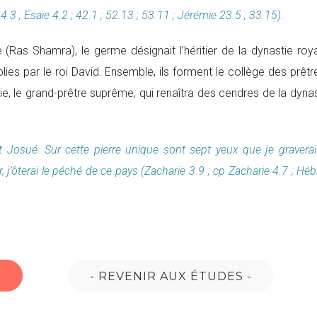
.3 ; Esaïe 4.2 ; 42.1 ; 52.13 ; 53.11 ; Jérémie 23.5 ; 33.15).
e (Ras Shamra), le germe désignait l’héritier de la dynastie ro
ies par le roi David. Ensemble, ils forment le collège des prêtr
e, le grand-prêtre suprême, qui renaîtra des cendres de la dynas
nt Josué. Sur cette pierre unique sont sept yeux que je gravera
, j’ôterai le péché de ce pays (Zacharie 3.9 ; cp Zacharie 4.7 ; Hé
E
- REVENIR AUX ÉTUDES -