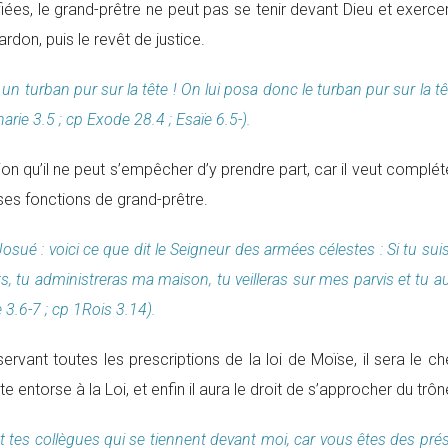
iées, le grand-prêtre ne peut pas se tenir devant Dieu et exerce
rdon, puis le revêt de justice.
e un turban pur sur la tête ! On lui posa donc le turban pur sur la têt
charie 3.5 ; cp Exode 28.4 ; Esaïe 6.5-).
sion qu’il ne peut s’empêcher d’y prendre part, car il veut complé
ses fonctions de grand-prêtre.
 Josué : voici ce que dit le Seigneur des armées célestes : Si tu suis 
tu administreras ma maison, tu veilleras sur mes parvis et tu a
 3.6-7 ; cp 1Rois 3.14).
vant toutes les prescriptions de la loi de Moïse, il sera le ch
te entorse à la Loi, et enfin il aura le droit de s’approcher du t
et tes collègues qui se tiennent devant moi, car vous êtes des pr