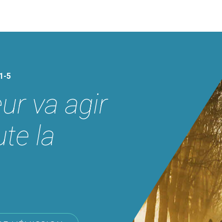
1-5
ur va agir
ute la