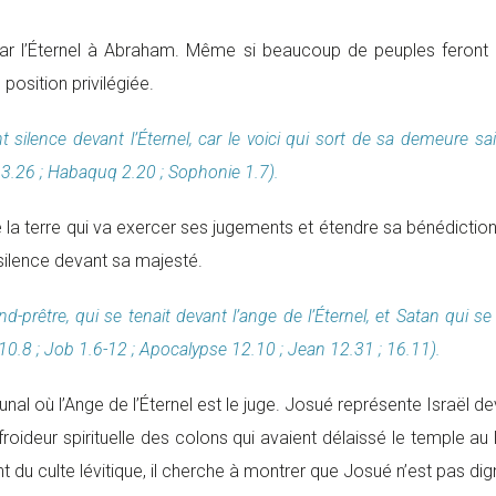
par l’Éternel à Abraham. Même si beaucoup de peuples feront 
position privilégiée.
t silence devant l’Éternel, car le voici qui sort de sa demeure s
 3.26 ; Habaquq 2.20 ; Sophonie 1.7).
de la terre qui va exercer ses jugements et étendre sa bénédictio
silence devant sa majesté.
-prêtre, qui se tenait devant l’ange de l’Éternel, et Satan qui se
0.8 ; Job 1.6-12 ; Apocalypse 12.10 ; Jean 12.31 ; 16.11).
 où l’Ange de l’Éternel est le juge. Josué représente Israël devant
 la froideur spirituelle des colons qui avaient délaissé le temple
 du culte lévitique, il cherche à montrer que Josué n’est pas dig