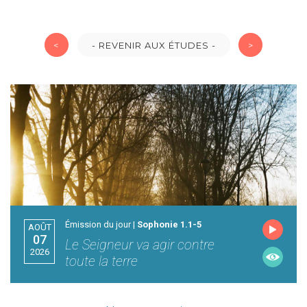
<
- REVENIR AUX ÉTUDES -
>
Émission du jour |
Sophonie 1.1-5
AOÛT
07
Le Seigneur va agir contre
2026
toute la terre