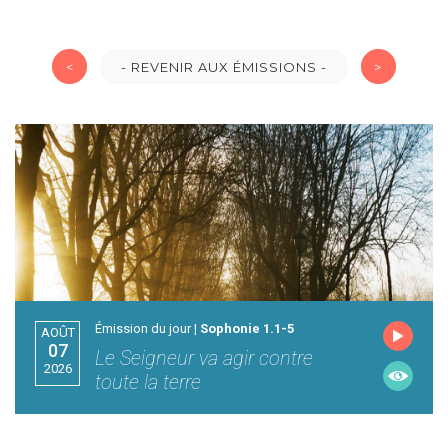
<
- REVENIR AUX ÉMISSIONS -
>
Émission du jour |
Sophonie 1.1-5
AOÛT
07
Le Seigneur va agir contre
2026
toute la terre