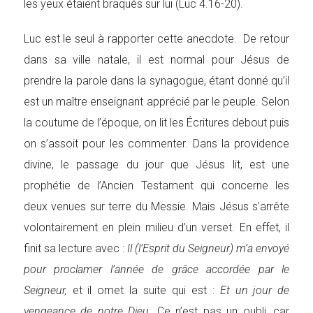
les yeux étaient braqués sur lui (Luc 4.16-20).
Luc est le seul à rapporter cette anecdote. De retour
dans sa ville natale, il est normal pour Jésus de
prendre la parole dans la synagogue, étant donné qu’il
est un maître enseignant apprécié par le peuple. Selon
la coutume de l’époque, on lit les Écritures debout puis
on s’assoit pour les commenter. Dans la providence
divine, le passage du jour que Jésus lit, est une
prophétie de l’Ancien Testament qui concerne les
deux venues sur terre du Messie. Mais Jésus s’arrête
volontairement en plein milieu d’un verset. En effet, il
finit sa lecture avec :
Il (l’Esprit du Seigneur) m’a envoyé
pour proclamer l’année de grâce accordée par le
Seigneur,
et il omet la suite qui est :
Et un jour de
vengeance de notre Dieu.
Ce n’est pas un oubli, car