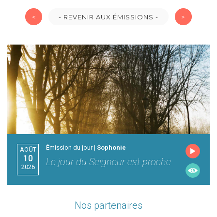
<
- REVENIR AUX ÉMISSIONS -
>
Émission du jour |
Sophonie
AOÛT
10
Le jour du Seigneur est proche
2026
Nos partenaires