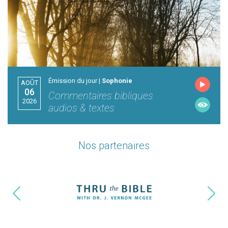
Émission du jour |
Sophonie
AOÛT
06
Commentaires bibliques
2026
audios & textes
Nos partenaires