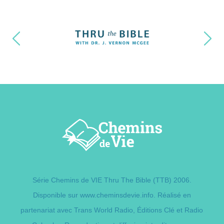
Série Chemins de VIE Thru The Bible (TTB) 2006.
Disponible sur
www.cheminsdevie.info
. Réalisé en
partenariat avec Trans World Radio,
Éditions Clé
et Radio