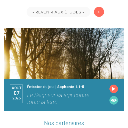
- REVENIR AUX ÉTUDES -
>
Émission du jour |
Sophonie 1.1-5
AOÛT
07
Le Seigneur va agir contre
2026
toute la terre
Nos partenaires