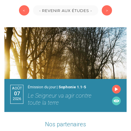
<
- REVENIR AUX ÉTUDES -
>
Émission du jour |
Sophonie 1.1-5
AOÛT
07
Le Seigneur va agir contre
2026
toute la terre
Nos partenaires