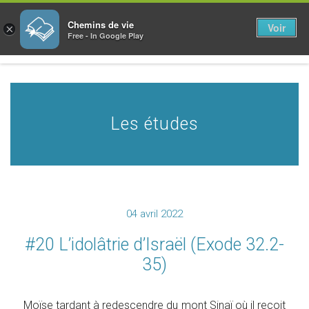
Chemins de vie
Voir
×
Free - In Google Play
Les études
04 avril 2022
#20 L’idolâtrie d’Israël (Exode 32.2-
35)
Moïse tardant à redescendre du mont Sinaï où il reçoit