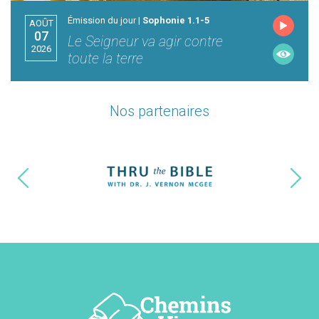
Émission du jour |
Sophonie 1.1-5
AOÛT
07
Le Seigneur va agir contre
2026
toute la terre
Nos partenaires