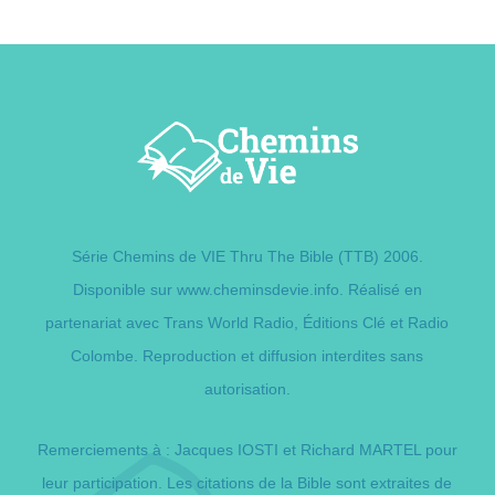
Série Chemins de VIE Thru The Bible (TTB) 2006.
Disponible sur
www.cheminsdevie.info
. Réalisé en
partenariat avec Trans World Radio,
Éditions Clé
et Radio
Colombe. Reproduction et diffusion interdites sans
autorisation.
Remerciements à : Jacques IOSTI et Richard MARTEL pour
leur participation. Les citations de la Bible sont extraites de