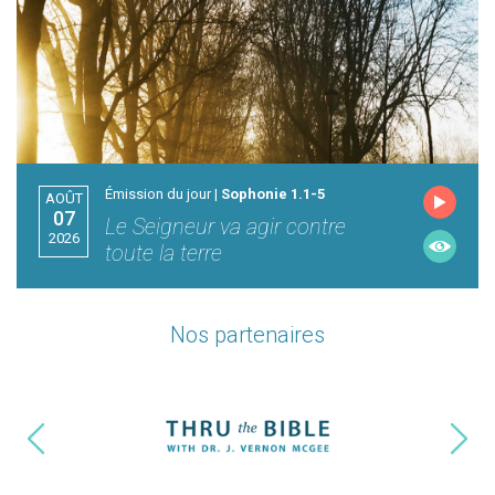
Émission du jour |
Sophonie 1.1-5
AOÛT
07
Le Seigneur va agir contre
2026
toute la terre
Nos partenaires